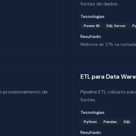
fontes de dados.
Tecnologias:
Power BI
SQL Server
P
Resultado:
Melhoria de 27% na tomada
ETL para Data War
o provisionamento de
Pipeline ETL robusto par
fontes.
Tecnologias:
Python
Pandas
SQL
Resultado: