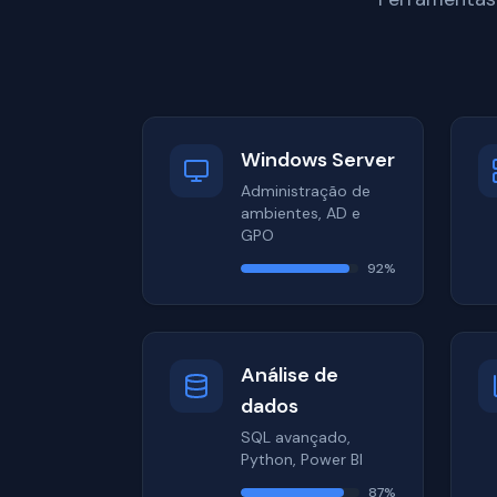
Windows Server
Administração de
ambientes, AD e
GPO
92
%
Análise de
dados
SQL avançado,
Python, Power BI
87
%