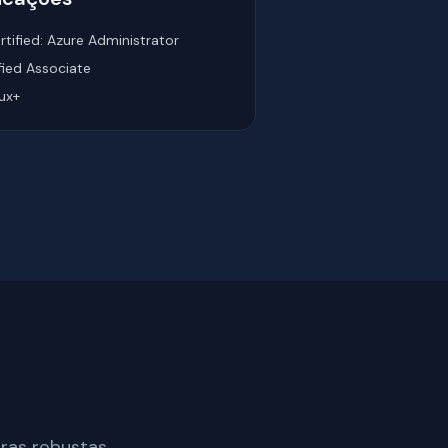
rtified: Azure Administrator
fied Associate
ux+
uras robustas