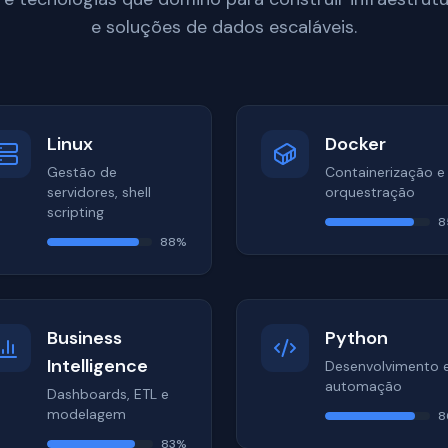
e soluções de dados escaláveis.
Linux
Docker
Gestão de
Containerização e
servidores, shell
orquestração
scripting
8
88
%
Business
Python
Intelligence
Desenvolvimento 
automação
Dashboards, ETL e
modelagem
8
83
%