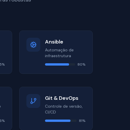
Ansible
Automação de
infraestrutura
5
%
80
%
Git & DevOps
e
Controle de versão,
CI/CD
6
%
81
%