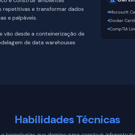
foco é construir ambientes
as repetitivas e transformar dados
Microsoft Ce
as e palpáveis.
Docker Certi
CompTIA Lin
ue vão desde a conteinerização de
modelagem de data warehouses
Habilidades Técnicas
e tecnologias que domino para construir infraestrut